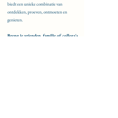
biedt een unieke combinatie van
ontdekken, proeven, ontmoeten en
genieten.
Breng je vrienden, familie of collega's
mee en beleef samen een gezellige
namiddag voor het goede doel.
🎟️
Mis het niet, koop nu je tickets!
Delen met je vrienden en familie: