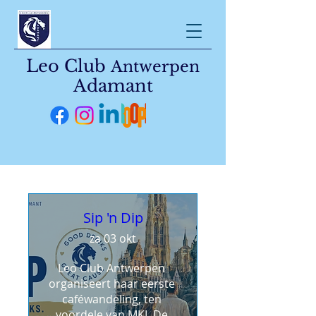
Leo Club
Antwerpen
Adamant
Sip 'n Dip
za 03 okt
Leo Club Antwerpen 
organiseert haar eerste 
caféwandeling, ten 
voordele van MKL De 