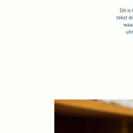
Dit is
tekst d
waar
uit