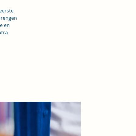
 eerste
rbrengen
te en
xtra